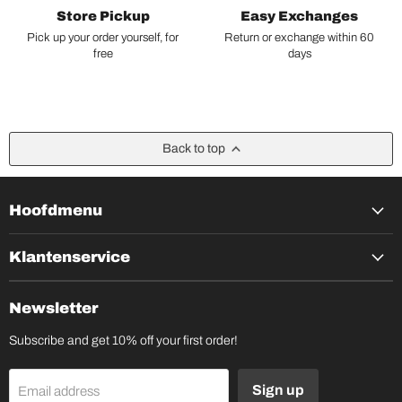
Store Pickup
Easy Exchanges
Pick up your order yourself, for
Return or exchange within 60
free
days
Back to top
Hoofdmenu
Klantenservice
Newsletter
Subscribe and get 10% off your first order!
Sign up
Email address