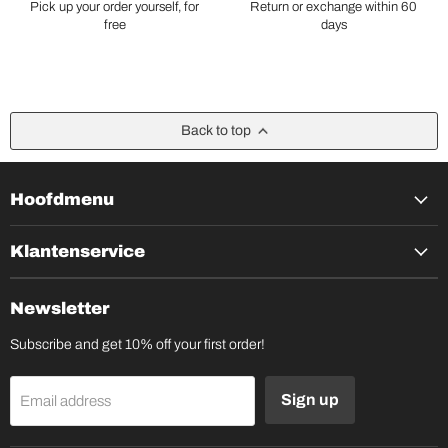
Pick up your order yourself, for
Return or exchange within 60
free
days
Back to top
Hoofdmenu
Klantenservice
Newsletter
Subscribe and get 10% off your first order!
Sign up
Email address