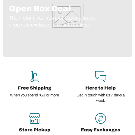
Open Box Deal
Their return, your reward! Starting today,
shop new exclusive products for less.
Free Shipping
Here to Help
When you spend $50 or more
Get in touch with us 7 days a
week
Store Pickup
Easy Exchanges