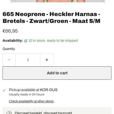
665 Neoprene - Heckler Harnas -
Bretels - Zwart/Groen - Maat S/M
Current price
€66,95
Availability:
10 in stock, ready to be shipped
Quantity
Add to cart
Pickup available at
KOR-DUS
Usually ready in 24 hours
Check availability at other stores
Discreet besteld, discreet bezorgd