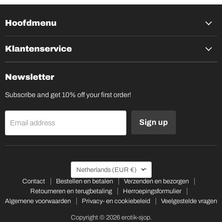
Hoofdmenu
Klantenservice
Newsletter
Subscribe and get 10% off your first order!
Sign up
Email address
Country
Netherlands
(EUR €)
Contact
Bestellen en betalen
Verzenden en bezorgen
Retourneren en terugbetaling
Herroepingsformulier
Algemene voorwaarden
Privacy- en cookiebeleid
Veelgestelde vragen
Copyright © 2026 erotik-sjop.