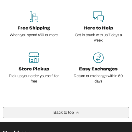
Free Shipping
Here to Help
When you spend $50 or more
Get in touch with us 7 days a
week
Store Pickup
Easy Exchanges
Pick up your order yourself, for
Return or exchange within 60
free
days
Back to top