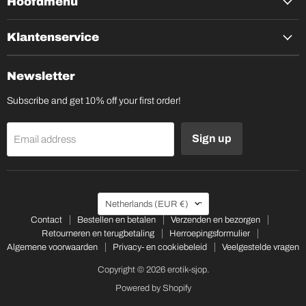
Hoofdmenu
Klantenservice
Newsletter
Subscribe and get 10% off your first order!
Sign up
Email address
Country
Netherlands
(EUR €)
Contact
Bestellen en betalen
Verzenden en bezorgen
Retourneren en terugbetaling
Herroepingsformulier
Algemene voorwaarden
Privacy- en cookiebeleid
Veelgestelde vragen
Copyright © 2026 erotik-sjop.
Powered by Shopify