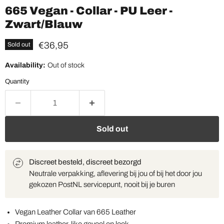
665 Vegan - Collar - PU Leer -
Zwart/Blauw
Current price
€36,95
Sold out
Availability:
Out of stock
Quantity
Sold out
Discreet besteld, discreet bezorgd
Neutrale verpakking, aflevering bij jou of bij het door jou
gekozen PostNL servicepunt, nooit bij je buren
Vegan Leather Collar van 665 Leather