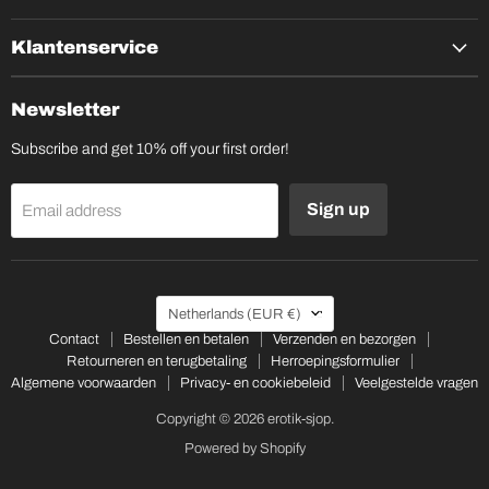
Klantenservice
Newsletter
Subscribe and get 10% off your first order!
Sign up
Email address
Country
Netherlands
(EUR €)
Contact
Bestellen en betalen
Verzenden en bezorgen
Retourneren en terugbetaling
Herroepingsformulier
Algemene voorwaarden
Privacy- en cookiebeleid
Veelgestelde vragen
Copyright © 2026 erotik-sjop.
Powered by Shopify