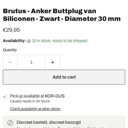
Brutus - Anker Buttplug van
Siliconen - Zwart - Diameter 30 mm
Current price
€29,95
Availability:
10 in stock, ready to be shipped
Quantity
Add to cart
Pickup available at
KOR-DUS
Usually ready in 24 hours
Check availability at other stores
Discreet besteld, discreet bezorgd