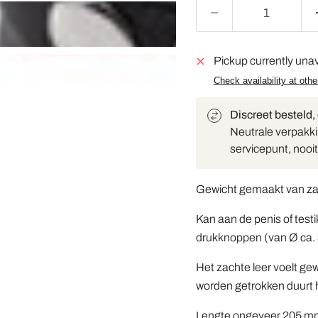
Pickup currently unav
Check availability at othe
Discreet besteld,
Neutrale verpakkin
servicepunt, nooit 
Gewicht gemaakt van zach
Kan aan de penis of tes
drukknoppen (van Ø ca.
Het zachte leer voelt g
worden getrokken duurt h
Lengte ongeveer 205 mm