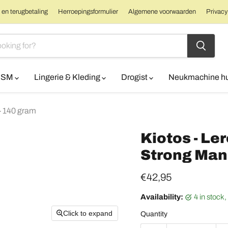
en terugbetaling
Herroepingsformulier
Algemene voorwaarden
Privacy
BDSM
Lingerie & Kleding
Drogist
Neukmachine h
- 140 gram
Kiotos - L
Strong Man
Current price
€42,95
Availability:
4 in stock
Click to expand
Quantity