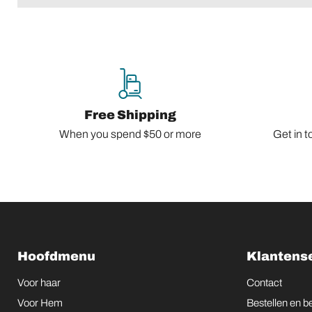
Free Shipping
When you spend $50 or more
Get in t
Hoofdmenu
Klantens
Voor haar
Contact
Voor Hem
Bestellen en b