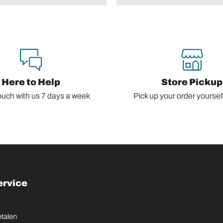
Here to Help
Store Pickup
ouch with us 7 days a week
Pick up your order yourself,
ervice
etalen