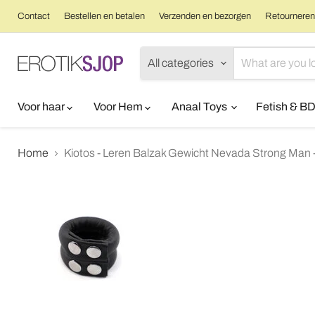
Contact
Bestellen en betalen
Verzenden en bezorgen
Retourneren 
All categories
Voor haar
Voor Hem
Anaal Toys
Fetish & 
Home
Kiotos - Leren Balzak Gewicht Nevada Strong Man 