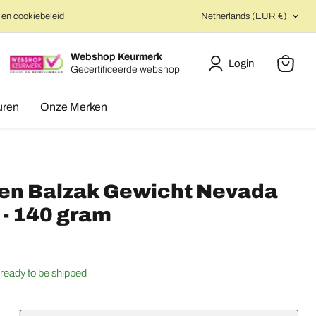
Country
 en cookiebeleid
Netherlands
(EUR €)
Webshop Keurmerk
Login
Gecertificeerde webshop
View
cart
uren
Onze Merken
eren Balzak Gewicht Nevada
 - 140 gram
Click to expand
, ready to be shipped