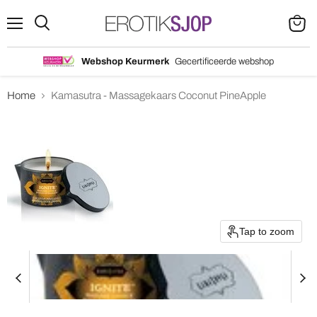
Menu
Search
View
cart
Webshop Keurmerk
Gecertificeerde webshop
Home
Kamasutra - Massagekaars Coconut PineApple
Tap to zoom