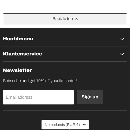
Back to top
Hoofdmenu
Klantenservice
Newsletter
Subscribe and get 10% off your first order!
Sign up
Email address
Country
Netherlands
(EUR €)