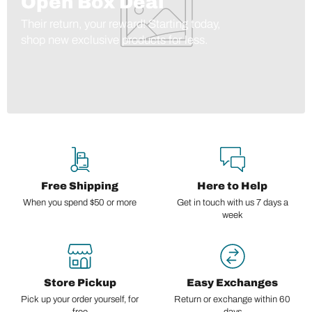
Open Box Deal
Their return, your reward! Starting today,
shop new exclusive products for less.
Free Shipping
Here to Help
When you spend $50 or more
Get in touch with us 7 days a
week
Store Pickup
Easy Exchanges
Pick up your order yourself, for
Return or exchange within 60
free
days