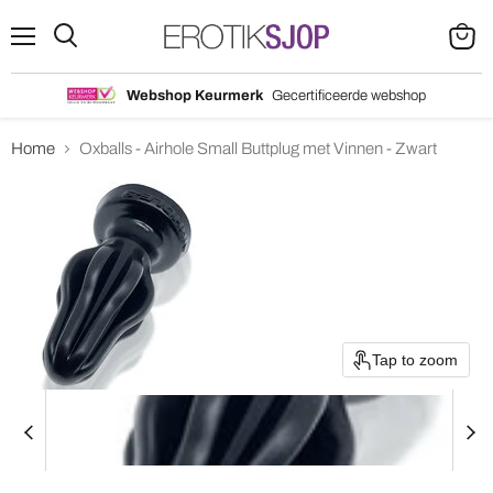
Menu
Search
View
cart
Webshop Keurmerk
Gecertificeerde webshop
Home
Oxballs - Airhole Small Buttplug met Vinnen - Zwart
Tap to zoom